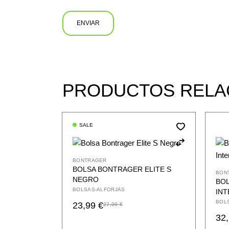
ENVIAR
PRODUCTOS RELA
SALE
BONTRAGER
BOLSA BONTRAGER ELITE S
BON
NEGRO
BO
BOLSAS-ALFORJAS
IN
BOL
23,99
€
27,99
€
El
El
32
precio
precio
original
actual