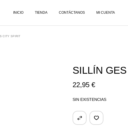
LISTA DE DESEOS
INICIO
TIENDA
CONTÁCTANOS
MI CUENTA
CARRITO
FINALIZAR PEDIDO
S CITY SPIRIT
LISTA DE DESEOS
CARRITO
FINALIZAR PEDIDO
SILLÍN GES
22,95
€
SIN EXISTENCIAS