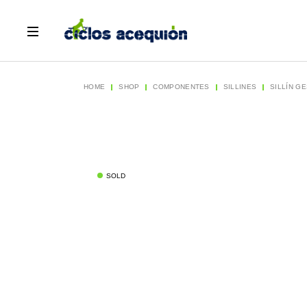
Skip
to
the
content
HOME
SHOP
COMPONENTES
SILLINES
SILLÍN GE
SOLD