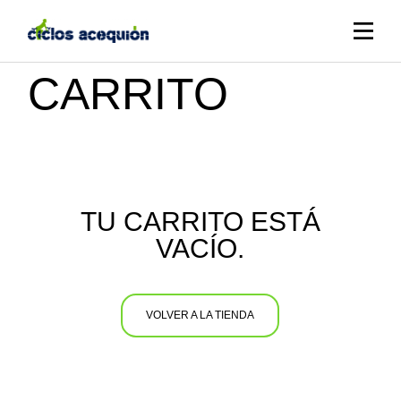
Skip
to
the
content
CARRITO
TU CARRITO ESTÁ
VACÍO.
VOLVER A LA TIENDA