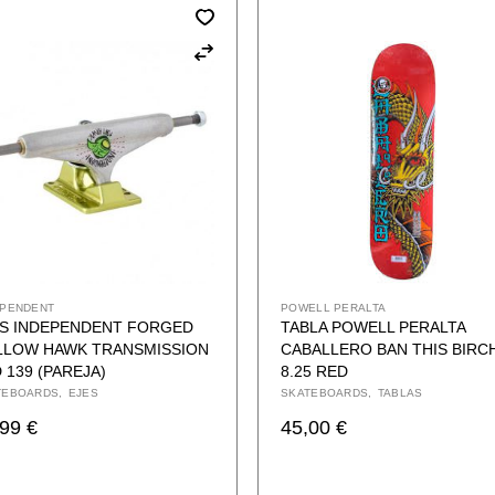
EPENDENT
POWELL PERALTA
ES INDEPENDENT FORGED
TABLA POWELL PERALTA
LLOW HAWK TRANSMISSION
CABALLERO BAN THIS BIRC
 139 (PAREJA)
8.25 RED
TEBOARDS
EJES
SKATEBOARDS
TABLAS
,99
€
45,00
€