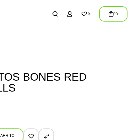
REGISTER
00
0
LOGIN
/
REGISTER
TOS BONES RED
LLS
ig Balls quantity
CARRITO