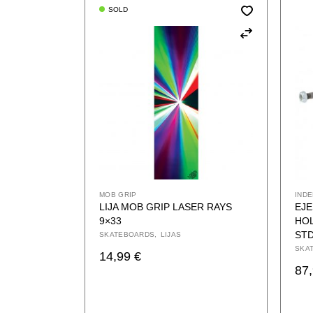
SOLD
MOB GRIP
IND
LIJA MOB GRIP LASER RAYS
EJ
9×33
HO
STD
SKATEBOARDS
LIJAS
SKA
14,99
€
87