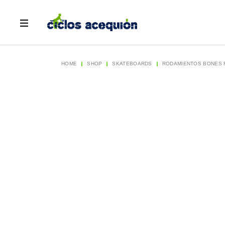
Skip
to
the
content
HOME
SHOP
SKATEBOARDS
RODAMIENTOS BONES R