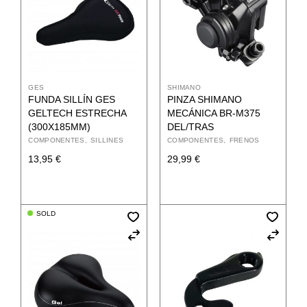
GES
SHIMANO
FUNDA SILLÍN GES
PINZA SHIMANO
GELTECH ESTRECHA
MECÁNICA BR-M375
(300X185MM)
DEL/TRAS
COMPONENTES
SILLINES
COMPONENTES
FRENOS
13,95
€
29,99
€
SOLD