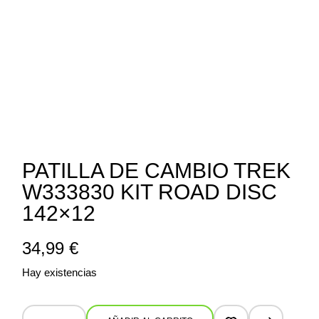
PATILLA DE CAMBIO TREK
W333830 KIT ROAD DISC
142×12
34,99
€
Hay existencias
Patilla de cambio Trek W333830 Kit Road Disc 142x12 quantity