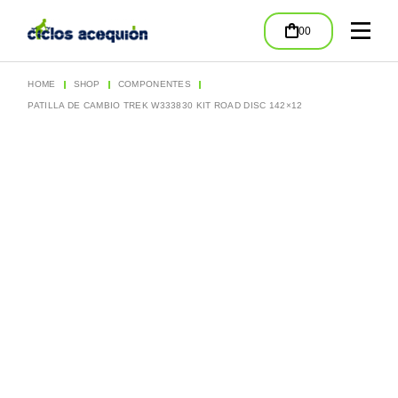
Skip
to
00
the
content
HOME
SHOP
COMPONENTES
PATILLA DE CAMBIO TREK W333830 KIT ROAD DISC 142×12