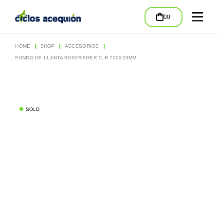
Skip
to
00
the
content
HOME
SHOP
ACCESORIOS
FONDO DE LLANTA BONTRAGER TLR 700X23MM
SOLD