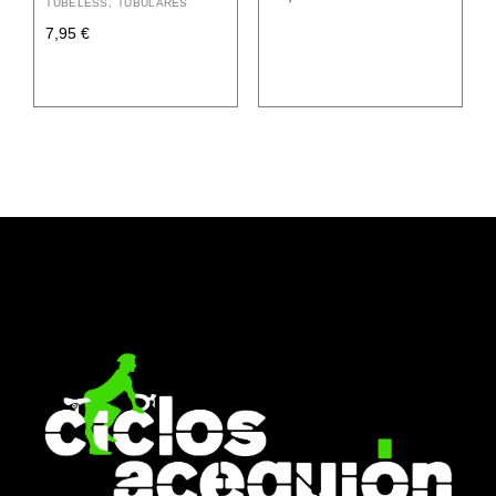
TUBELESS
TUBULARES
7,95
€