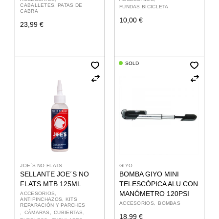
CABALLETES, PATAS DE
FUNDAS BICICLETA
CABRA
10,00
€
23,99
€
SOLD
JOE´S NO FLATS
GIYO
SELLANTE JOE´S NO
BOMBA GIYO MINI
FLATS MTB 125ML
TELESCÓPICA ALU CON
MANÓMETRO 120PSI
ACCESORIOS
ANTIPINCHAZOS, KITS
ACCESORIOS
BOMBAS
REPARACIÓN Y PARCHES
CÁMARAS
CUBIERTAS
18,99
€