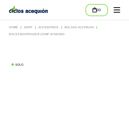
Skip
to
00
the
content
HOME
SHOP
ACCESORIOS
BOLSAS-ALFORJAS
BOLSA BONTRAGER COMP M NEGRO
SOLD