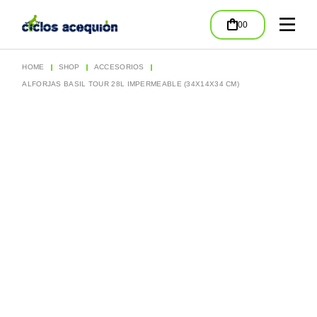
Skip
to
00
the
content
HOME
SHOP
ACCESORIOS
ALFORJAS BASIL TOUR 28L IMPERMEABLE (34X14X34 CM)