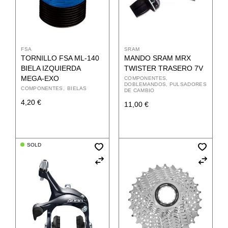
FSA
SRAM
TORNILLO FSA ML-140
MANDO SRAM MRX
BIELA IZQUIERDA
TWISTER TRASERO 7V
MEGA-EXO
COMPONENTES
DOBLEMANDOS, PULSADORES
COMPONENTES
BIELAS
DE CAMBIO
4,20
€
11,00
€
SOLD