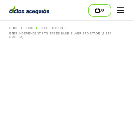
Skip
to
00
the
content
HOME
SHOP
SKATEBOARDS
EJES INDEPENDENT BTG SPEED BLUE SILVER STD STAGE 11 149
(PAREJA)