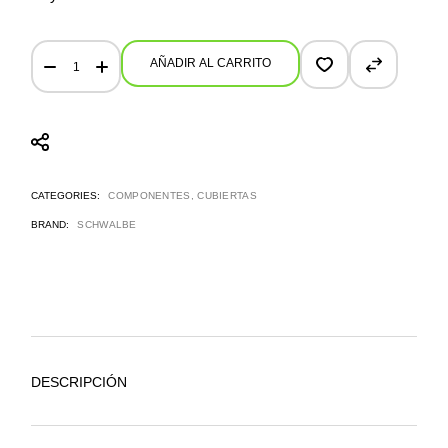
ORIGINAL
ACTUAL
ERA:
ES:
Cubierta Schwalbe Nobby Nic 27.5x2.35 HS602 Evo Super Trail 
68,90 €.
54,99 €.
AÑADIR AL CARRITO
CATEGORIES:
COMPONENTES
,
CUBIERTAS
BRAND:
SCHWALBE
DESCRIPCIÓN