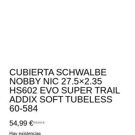
CUBIERTA SCHWALBE
NOBBY NIC 27.5×2.35
HS602 EVO SUPER TRAIL
ADDIX SOFT TUBELESS
60-584
54,99
€
68,90
€
EL
EL
PRECIO
PRECIO
Hay existencias