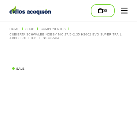
Skip
to
00
the
content
HOME
SHOP
COMPONENTES
CUBIERTA SCHWALBE NOBBY NIC 27.5×2.35 HS602 EVO SUPER TRAIL
ADDIX SOFT TUBELESS 60-584
SALE