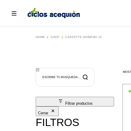
Skip
to
the
content
HOME
SHOP
CASSETTE SHIMANO 10
Search
MOST
Filtrar productos
Cerrar
FILTROS