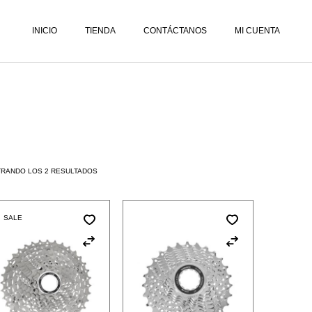
LISTA DE DESEOS
INICIO
TIENDA
CONTÁCTANOS
MI CUENTA
CARRITO
FINALIZAR PEDIDO
LISTA DE DESEOS
CARRITO
FINALIZAR PEDIDO
RANDO LOS 2 RESULTADOS
SALE