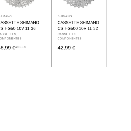
HIMANO
SHIMANO
CASSETTE SHIMANO
CASSETTE SHIMANO
S-HG50 10V 11-36
CS-HG500 10V 11-32
ASSETTES
CASSETTES
OMPONENTES
COMPONENTES
46,99
€
42,99
€
49,99
€
l
l
recio
recio
riginal
ctual
ra:
s:
9,99 €.
6,99 €.