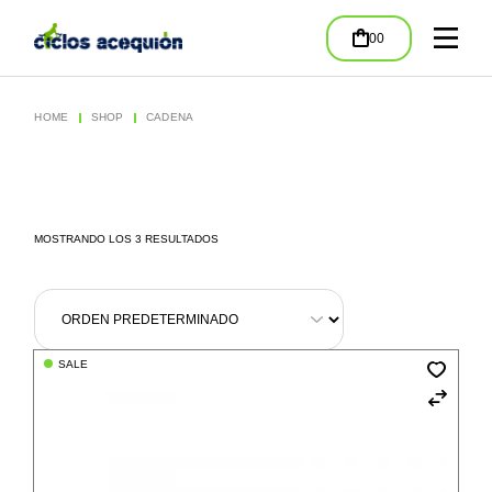
Skip
to
00
the
content
HOME
SHOP
CADENA
MOSTRANDO LOS 3 RESULTADOS
SALE