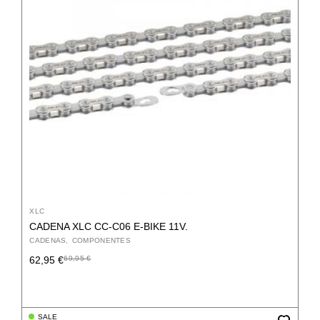
XLC
CADENA XLC CC-C06 E-BIKE 11V.
CADENAS
COMPONENTES
62,95
€
69,95
€
El
El
precio
precio
original
actual
era:
es:
69,95 €.
62,95 €.
SALE